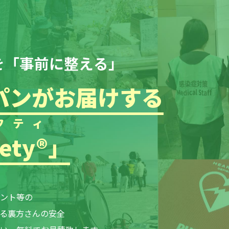
を
「事前に整える」
パンが
お届けする
フティ
fety®
」
ント等の
る裏方さんの安全